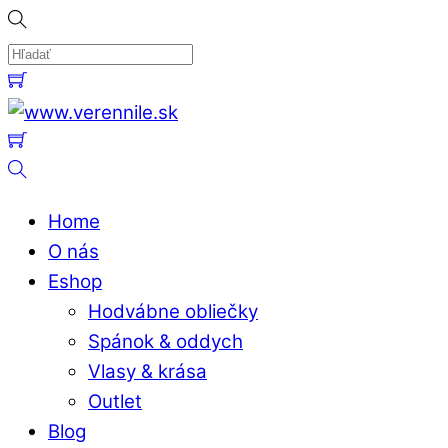
Skip
to
content
Menu
Cart
Cart
Hľadať
Home
O nás
Eshop
Hodvábne obliečky
Spánok & oddych
Vlasy & krása
Outlet
Blog