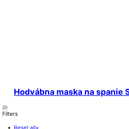
Hodvábna maska na spanie 
Filters
Reset all
×