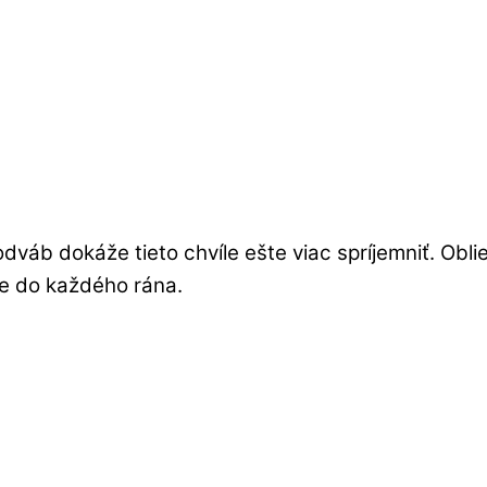
odváb dokáže tieto chvíle ešte viac spríjemniť. Ob
sie do každého rána.