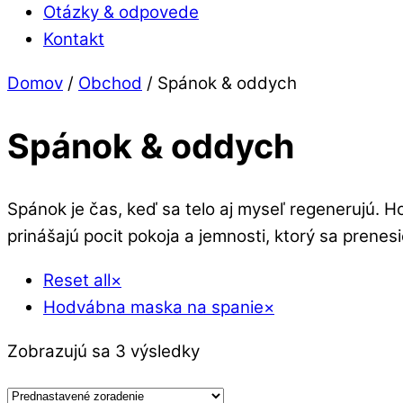
Otázky & odpovede
Kontakt
Close
Close
Domov
/
Obchod
/ Spánok & oddych
Menu
Cart
Spánok & oddych
Spánok je čas, keď sa telo aj myseľ regenerujú. H
prinášajú pocit pokoja a jemnosti, ktorý sa prene
Reset all
×
Hodvábna maska na spanie
×
Zobrazujú sa 3 výsledky