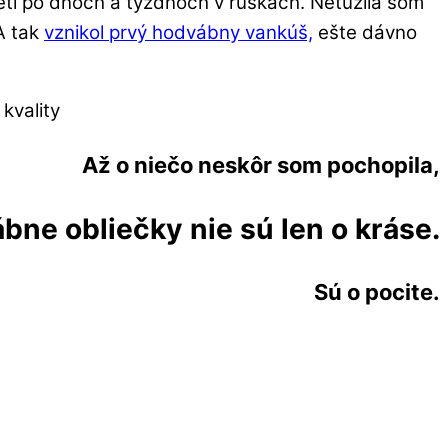
leti po dňoch a týždňoch v rúškach. Netúžila som
 A tak
vznikol prvý hodvábny vankúš,
ešte dávno
Až o niečo neskôr som pochopila,
bne obliečky nie sú len o kráse.
Sú o pocite.