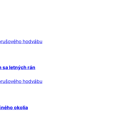
 sa letných rán
čného okolia