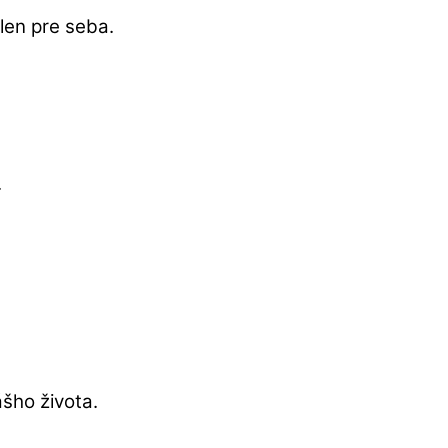
 len pre seba.
.
ášho života.