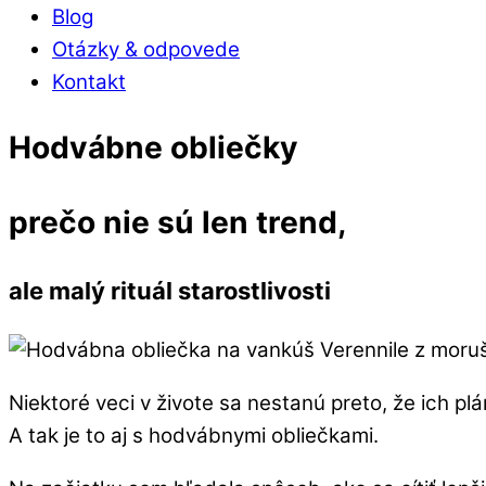
Blog
Otázky & odpovede
Kontakt
Close
Close
Hodvábne obliečky
Menu
Cart
prečo nie sú len trend,
ale malý rituál starostlivosti
Niektoré veci v živote sa nestanú preto, že ich pl
A tak je to aj s hodvábnymi obliečkami.