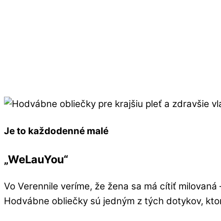
Je to každodenné malé
„WeLauYou“
Vo Verennile veríme, že žena sa má cítiť milovaná 
Hodvábne obliečky sú jedným z tých dotykov, ktoré