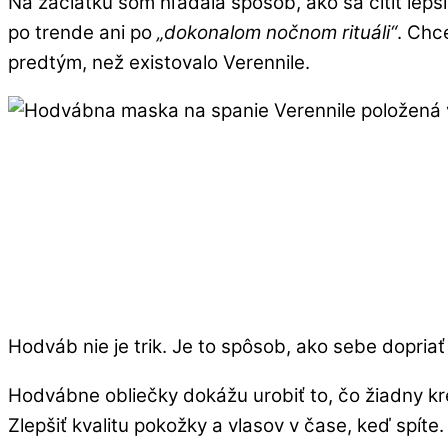
Na začiatku som hľadala spôsob, ako sa cítiť lepš
po trende ani po
„dokonalom nočnom rituáli“
. Chc
predtým, než existovalo Verennile.
Hodváb nie je trik. Je to spôsob, ako sebe dopriať
Hodvábne obliečky dokážu urobiť to, čo žiadny k
Zlepšiť kvalitu pokožky a vlasov v čase, keď spíte