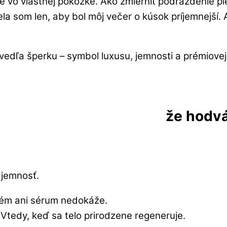
ie vo vlastnej pokožke. Ako zmierniť podráždenie p
ela som len, aby bol môj večer o kúsok príjemnejší.
že hodvá
 jemnosť.
rém ani sérum nedokáže.
. Vtedy, keď sa telo prirodzene regeneruje.