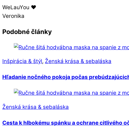
WeLauYou ❤️
Veronika
Podobné články
Inšpirácia & štýl
,
Ženská krása & sebaláska
Hľadanie nočného pokoja počas prebúdzajúcich
Ženská krása & sebaláska
Cesta k hlbokému spánku a ochrane citlivého o