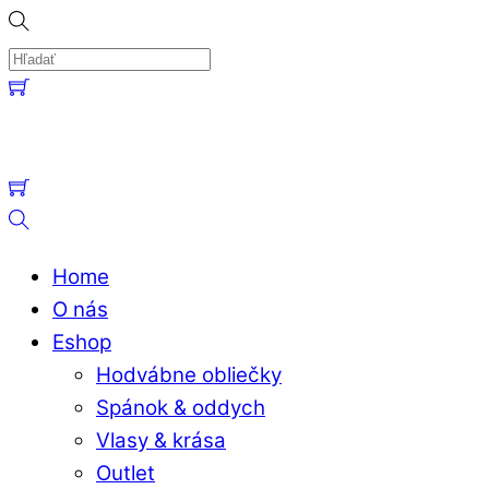
Skip
to
content
Menu
Cart
Cart
Hľadať
Home
O nás
Eshop
Hodvábne obliečky
Spánok & oddych
Vlasy & krása
Outlet