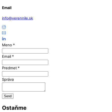
Email
info@verennile.sk
Meno
*
Email
*
Predmet
*
Správa
Send
Ostaňme