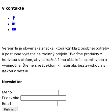
v kontakte
Back
Facebook
To
Linked
Top
In
YouTube
Verennile je slovenská značka, ktorá vznikla z osobnej potreby
a postupne vyrástla na rodinný projekt. Tvoríme produkty z
hodvábu s cieľom, aby sa každá žena cítila krásna, milovaná a
výnimočná. Šijeme s rešpektom k materiálu, bez zvyškov a s
láskou k detailu.
Newsletter
Meno
Priezvisko
Email
Prihlásiť