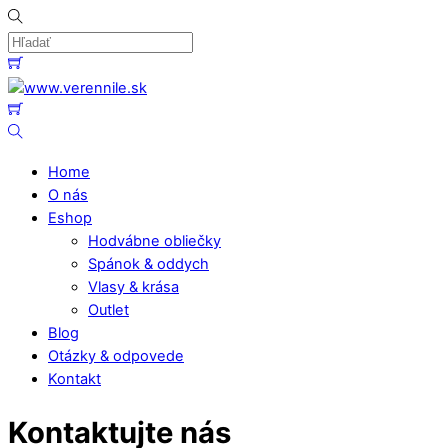
Skip
to
content
Menu
Cart
Cart
Hľadať
Home
O nás
Eshop
Hodvábne obliečky
Spánok & oddych
Vlasy & krása
Outlet
Blog
Otázky & odpovede
Kontakt
Close
Close
Kontaktujte nás
Menu
Cart