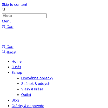
Skip to content
Menu
Cart
Cart
Hľadať
Home
O nás
Eshop
Hodvábne obliečky
Spánok & oddych
Vlasy & krása
Outlet
Blog
Otázky & odpovede