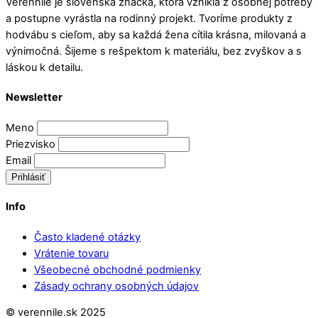
Verennile je slovenská značka, ktorá vznikla z osobnej potreby
a postupne vyrástla na rodinný projekt. Tvoríme produkty z
hodvábu s cieľom, aby sa každá žena cítila krásna, milovaná a
výnimočná. Šijeme s rešpektom k materiálu, bez zvyškov a s
láskou k detailu.
Newsletter
Meno
Priezvisko
Email
Prihlásiť
Info
Často kladené otázky
Vrátenie tovaru
Všeobecné obchodné podmienky
Zásady ochrany osobných údajov
© verennile.sk 2025