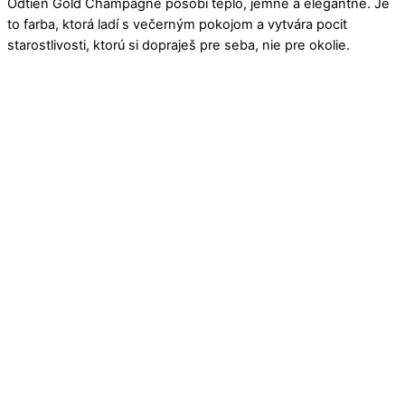
Odtieň Gold Champagne pôsobí teplo, jemne a elegantne. Je
to farba, ktorá ladí s večerným pokojom a vytvára pocit
starostlivosti, ktorú si dopraješ pre seba, nie pre okolie.