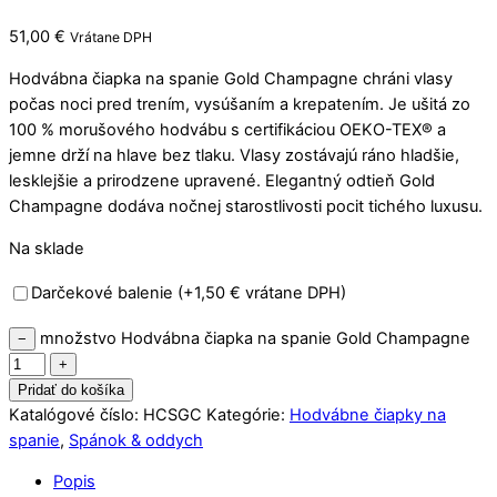
51,00
€
Vrátane DPH
Hodvábna čiapka na spanie Gold Champagne chráni vlasy
počas noci pred trením, vysúšaním a krepatením. Je ušitá zo
100 % morušového hodvábu s certifikáciou OEKO-TEX® a
jemne drží na hlave bez tlaku. Vlasy zostávajú ráno hladšie,
lesklejšie a prirodzene upravené. Elegantný odtieň Gold
Champagne dodáva nočnej starostlivosti pocit tichého luxusu.
Na sklade
Darčekové balenie (+1,50 € vrátane DPH)
množstvo Hodvábna čiapka na spanie Gold Champagne
−
+
Pridať do košíka
Katalógové číslo:
HCSGC
Kategórie:
Hodvábne čiapky na
spanie
,
Spánok & oddych
Popis