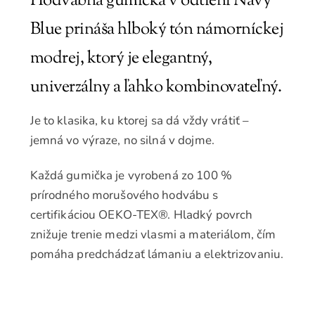
Hodvábna gumička v odtieni Navy
Blue prináša hlboký tón námorníckej
modrej, ktorý je elegantný,
univerzálny a ľahko kombinovateľný.
Je to klasika, ku ktorej sa dá vždy vrátiť –
jemná vo výraze, no silná v dojme.
Každá gumička je vyrobená zo 100 %
prírodného morušového hodvábu s
certifikáciou OEKO-TEX®. Hladký povrch
znižuje trenie medzi vlasmi a materiálom, čím
pomáha predchádzať lámaniu a elektrizovaniu.