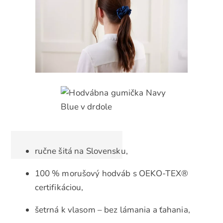
ručne šitá na Slovensku,
100 % morušový hodváb s OEKO-TEX®
certifikáciou,
šetrná k vlasom – bez lámania a ťahania,