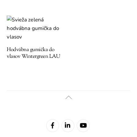
Hodvábna gumička do
vlasov Wintergreen LAU
Back
To
Top
Facebook
Linked
YouTube
In