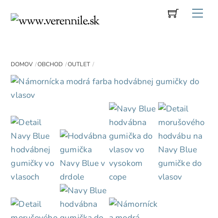
Cart
Skip
Me
to
content
DOMOV
OBCHOD
OUTLET