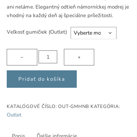
ani neláme. Elegantný odtieň námorníckej modrej je
vhodný na každý deň aj špeciálne príležitosti.
Veľkosť gumičiek (Outlet)
množstvo
−
+
Hodvábna
gumička
do
Pridať do košíka
vlasov
Navy
Blue
KATALÓGOVÉ ČÍSLO:
OUT-GMHNB
KATEGÓRIA:
LAU
Outlet
Popis
Ďalšie informácie