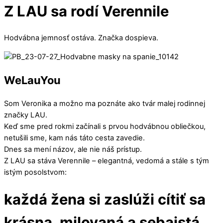
Close
Close
Z LAU sa rodí Verennile
Menu
Cart
Hodvábna jemnosť ostáva. Značka dospieva.
WeLauYou
Som Veronika a možno ma poznáte ako tvár malej rodinnej
značky LAU.
Keď sme pred rokmi začínali s prvou hodvábnou obliečkou,
netušili sme, kam nás táto cesta zavedie.
Dnes sa mení názov, ale nie náš prístup.
Z LAU sa stáva Verennile – elegantná, vedomá a stále s tým
istým posolstvom:
každá žena si zaslúži cítiť sa
krásna, milovaná a sebaistá.