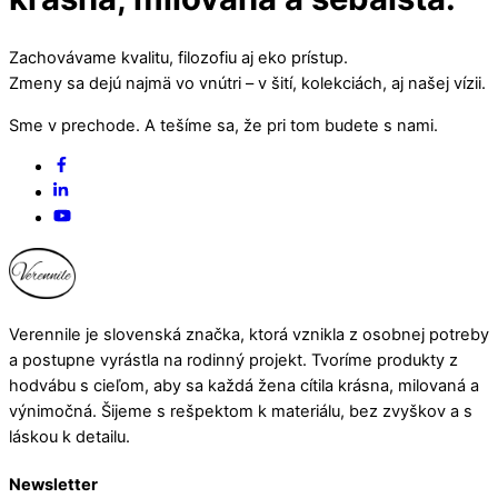
Zachovávame kvalitu, filozofiu aj eko prístup.
Zmeny sa dejú najmä vo vnútri – v šití, kolekciách, aj našej vízii.
Sme v prechode. A tešíme sa, že pri tom budete s nami.
Back
Facebook
To
Linked
Top
In
YouTube
Verennile je slovenská značka, ktorá vznikla z osobnej potreby
a postupne vyrástla na rodinný projekt. Tvoríme produkty z
hodvábu s cieľom, aby sa každá žena cítila krásna, milovaná a
výnimočná. Šijeme s rešpektom k materiálu, bez zvyškov a s
láskou k detailu.
Newsletter