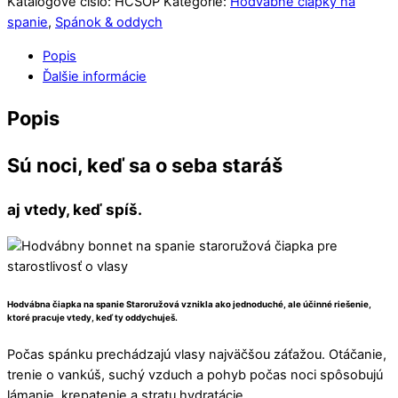
Katalógové číslo:
HCSOP
Kategórie:
Hodvábne čiapky na
spanie
,
Spánok & oddych
Popis
Ďalšie informácie
Popis
Sú noci, keď sa o seba staráš
aj vtedy, keď spíš.
Hodvábna čiapka na spanie Staroružová vznikla ako jednoduché, ale účinné riešenie,
ktoré pracuje vtedy, keď ty oddychuješ.
Počas spánku prechádzajú vlasy najväčšou záťažou. Otáčanie,
trenie o vankúš, suchý vzduch a pohyb počas noci spôsobujú
lámanie, krepatenie a stratu hydratácie.