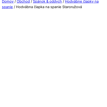
Close
Close
Domov
/
Obchod
/
Spánok & oddych
/
Hodvábne čiapky na
Menu
Cart
spanie
/ Hodvábna čiapka na spanie Staroružová