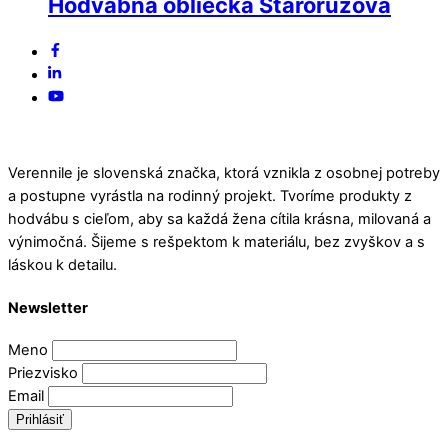
Hodvábna obliečka Staroružová
Back
Facebook
To
Linked
Top
In
YouTube
Verennile je slovenská značka, ktorá vznikla z osobnej potreby
a postupne vyrástla na rodinný projekt. Tvoríme produkty z
hodvábu s cieľom, aby sa každá žena cítila krásna, milovaná a
výnimočná. Šijeme s rešpektom k materiálu, bez zvyškov a s
láskou k detailu.
Newsletter
Meno
Priezvisko
Email
Prihlásiť