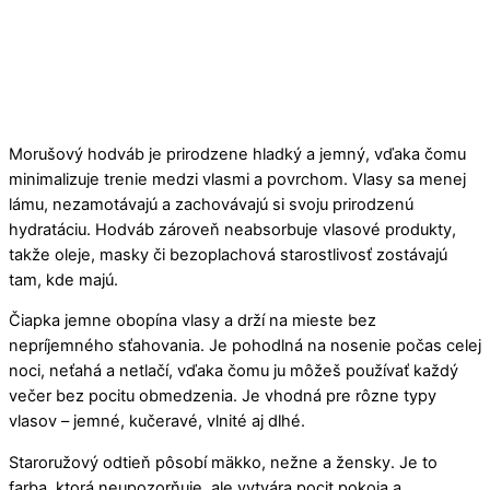
Morušový hodváb je prirodzene hladký a jemný, vďaka čomu
minimalizuje trenie medzi vlasmi a povrchom. Vlasy sa menej
lámu, nezamotávajú a zachovávajú si svoju prirodzenú
hydratáciu. Hodváb zároveň neabsorbuje vlasové produkty,
takže oleje, masky či bezoplachová starostlivosť zostávajú
tam, kde majú.
Čiapka jemne obopína vlasy a drží na mieste bez
nepríjemného sťahovania. Je pohodlná na nosenie počas celej
noci, neťahá a netlačí, vďaka čomu ju môžeš používať každý
večer bez pocitu obmedzenia. Je vhodná pre rôzne typy
vlasov – jemné, kučeravé, vlnité aj dlhé.
Staroružový odtieň pôsobí mäkko, nežne a žensky. Je to
farba, ktorá neupozorňuje, ale vytvára pocit pokoja a