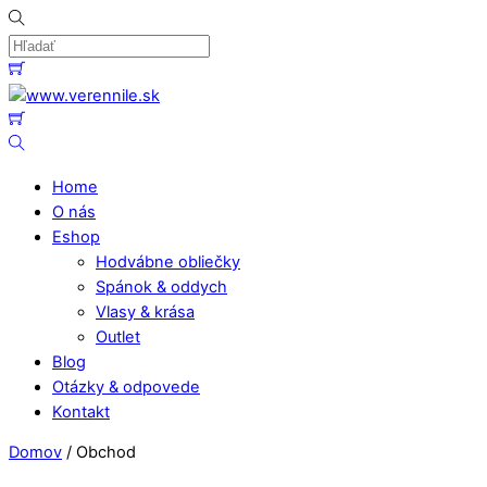
Skip
to
content
Menu
Cart
Cart
Hľadať
Home
O nás
Eshop
Hodvábne obliečky
Spánok & oddych
Vlasy & krása
Outlet
Blog
Otázky & odpovede
Kontakt
Close
Close
Domov
/ Obchod
Menu
Cart