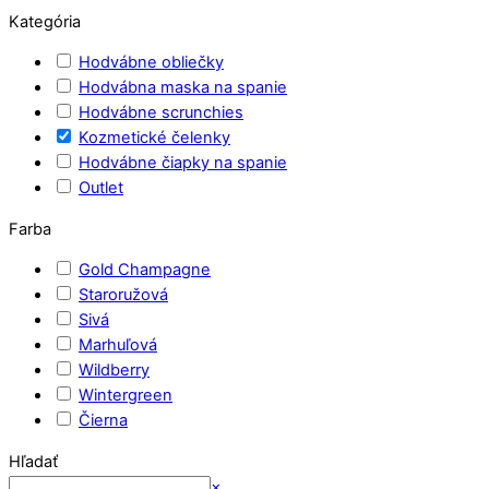
Kategória
Hodvábne obliečky
Hodvábna maska na spanie
Hodvábne scrunchies
Kozmetické čelenky
Hodvábne čiapky na spanie
Outlet
Farba
Gold Champagne
Staroružová
Sivá
Marhuľová
Wildberry
Wintergreen
Čierna
Hľadať
Search
×