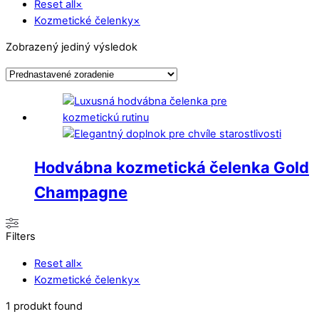
Reset all
×
Kozmetické čelenky
×
Zobrazený jediný výsledok
Hodvábna kozmetická čelenka Gold
Champagne
Filters
Reset all
×
Kozmetické čelenky
×
1
produkt found