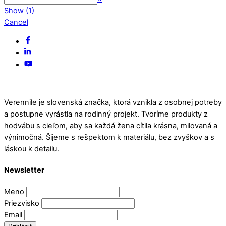
Show
(
1
)
Cancel
Back
Facebook
To
Linked
Top
In
YouTube
Verennile je slovenská značka, ktorá vznikla z osobnej potreby
a postupne vyrástla na rodinný projekt. Tvoríme produkty z
hodvábu s cieľom, aby sa každá žena cítila krásna, milovaná a
výnimočná. Šijeme s rešpektom k materiálu, bez zvyškov a s
láskou k detailu.
Newsletter
Meno
Priezvisko
Email