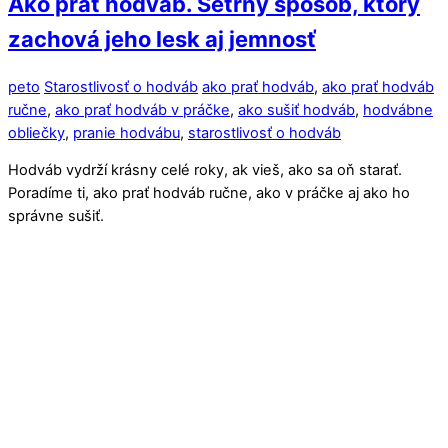
Ako prať hodváb. Šetrný spôsob, ktorý
zachová jeho lesk aj jemnosť
peto
Starostlivosť o hodváb
ako prať hodváb
,
ako prať hodváb
ručne
,
ako prať hodváb v práčke
,
ako sušiť hodváb
,
hodvábne
obliečky
,
pranie hodvábu
,
starostlivosť o hodváb
Hodváb vydrží krásny celé roky, ak vieš, ako sa oň starať.
Poradíme ti, ako prať hodváb ručne, ako v práčke aj ako ho
správne sušiť.