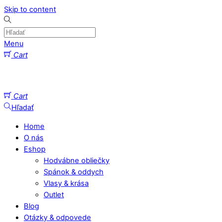
Skip to content
Menu
Cart
Cart
Hľadať
Home
O nás
Eshop
Hodvábne obliečky
Spánok & oddych
Vlasy & krása
Outlet
Blog
Otázky & odpovede