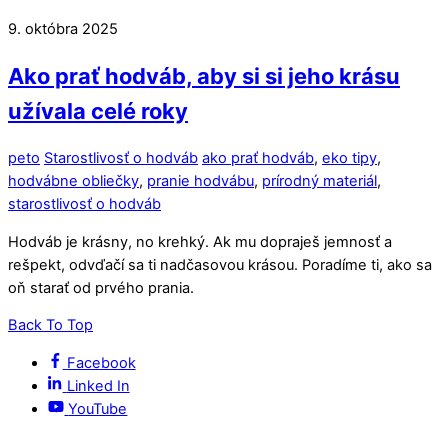
9. októbra 2025
Ako prať hodváb, aby si si jeho krásu
užívala celé roky
peto
Starostlivosť o hodváb
ako prať hodváb
,
eko tipy
,
hodvábne obliečky
,
pranie hodvábu
,
prírodný materiál
,
starostlivosť o hodváb
Hodváb je krásny, no krehký. Ak mu dopraješ jemnosť a
rešpekt, odvďačí sa ti nadčasovou krásou. Poradíme ti, ako sa
oň starať od prvého prania.
Back To Top
Facebook
Linked In
YouTube