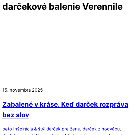
Close
Close
darčekové balenie Verennile
Menu
Cart
15. novembra 2025
Zabalené v kráse. Keď darček rozpráva
bez slov
peto
Inšpirácia & štýl
darček pre ženu
,
darček z hodvábu
,