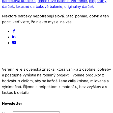
darčeková krabička
,
darčekové balenie Verennile
,
elegantný
darček
,
luxusné darčekové balenie
,
originálny darček
Niektoré darčeky nepotrebujú slová. Stačí pohľad, dotyk a ten
pocit, keď viete, že niekto myslel na vás.
Back
Facebook
To
Linked
Top
In
YouTube
Verennile je slovenská značka, ktorá vznikla z osobnej potreby
a postupne vyrástla na rodinný projekt. Tvoríme produkty z
hodvábu s cieľom, aby sa každá žena cítila krásna, milovaná a
výnimočná. Šijeme s rešpektom k materiálu, bez zvyškov a s
láskou k detailu.
Newsletter