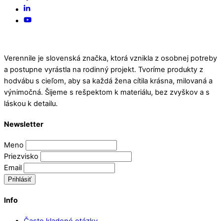
To
Linked
Top
In
YouTube
Verennile je slovenská značka, ktorá vznikla z osobnej potreby
a postupne vyrástla na rodinný projekt. Tvoríme produkty z
hodvábu s cieľom, aby sa každá žena cítila krásna, milovaná a
výnimočná. Šijeme s rešpektom k materiálu, bez zvyškov a s
láskou k detailu.
Newsletter
Meno
Priezvisko
Email
Prihlásiť
Info