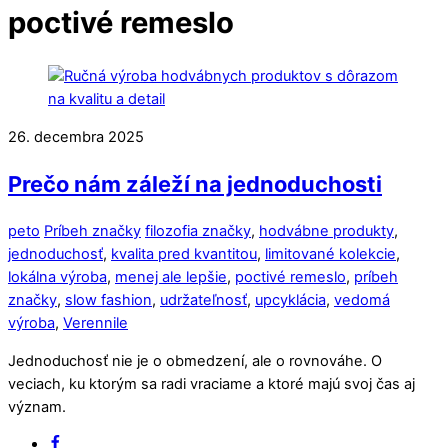
Close
Close
poctivé remeslo
Menu
Cart
26. decembra 2025
Prečo nám záleží na jednoduchosti
peto
Príbeh značky
filozofia značky
,
hodvábne produkty
,
jednoduchosť
,
kvalita pred kvantitou
,
limitované kolekcie
,
lokálna výroba
,
menej ale lepšie
,
poctivé remeslo
,
príbeh
značky
,
slow fashion
,
udržateľnosť
,
upcyklácia
,
vedomá
výroba
,
Verennile
Jednoduchosť nie je o obmedzení, ale o rovnováhe. O
veciach, ku ktorým sa radi vraciame a ktoré majú svoj čas aj
význam.
Back
Facebook