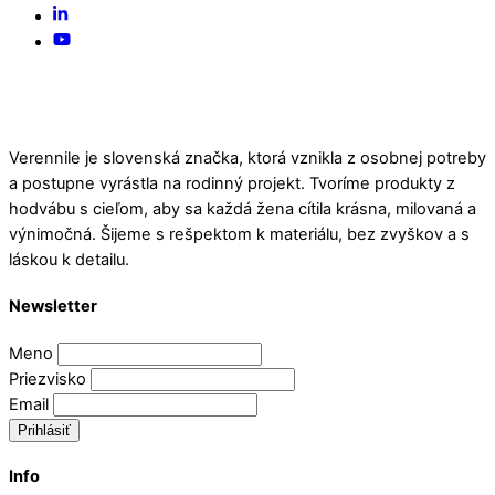
To
Linked
Top
In
YouTube
Verennile je slovenská značka, ktorá vznikla z osobnej potreby
a postupne vyrástla na rodinný projekt. Tvoríme produkty z
hodvábu s cieľom, aby sa každá žena cítila krásna, milovaná a
výnimočná. Šijeme s rešpektom k materiálu, bez zvyškov a s
láskou k detailu.
Newsletter
Meno
Priezvisko
Email
Prihlásiť
Info