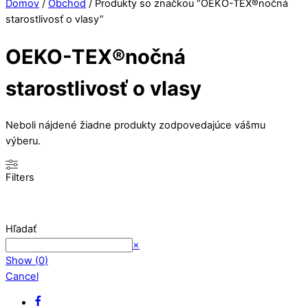
Close
Close
Domov
/
Obchod
/ Produkty so značkou “OEKO-TEX®nočná
Menu
Cart
starostlivosť o vlasy”
OEKO-TEX®nočná
starostlivosť o vlasy
Neboli nájdené žiadne produkty zodpovedajúce vášmu
výberu.
Filters
Hľadať
Search
×
Show
(
0
)
Cancel
Back
Facebook